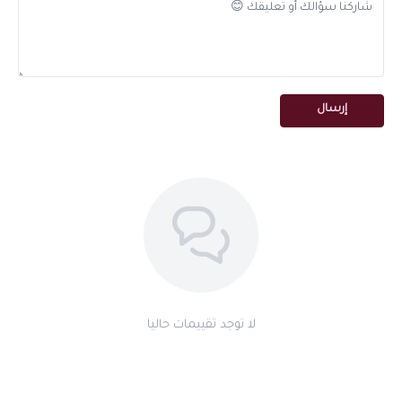
الأحمر العميق للأعراس والمناسبات الرسمية، الأزرق الداكن للتخرج
والإنجازات، والبيج الناعم للمناسبات الهادئة والعائلية.
جاهزة للتوزيع — راحة تامة
لا تجهيز ولا تعبئة إضافية — البوكسات تأتي جاهزة للتوزيع مباشرة بمجرد
إرسال
وصولها، مما يوفر عليك الوقت والجهد في يوم المناسبة.
مناسبة لـ
حفلات الزفاف والخطوبة
حفلات التخرج والإنجازات
أعياد الميلاد والاحتفالات الخاصة
المناسبات العائلية والرسمية
الفعاليات التجارية والمؤتمرات
لا توجد تقييمات حاليا
مميزات توزيعات نارفين البوكسات الصغيرة
تصميم فاخر بألوان ساحرة ثلاثة
مسك فاتن 1.5 جرام + دقة العود المروكي 2 جرام