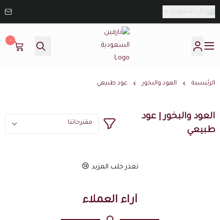
ريال سعودي
٠
نارفين السعودية
الرئيسية
العود والبخور
عود طبيعي
العود والبخور | عود
طبيعي
تعذر جلب المزيد 😢
آراء العملاء