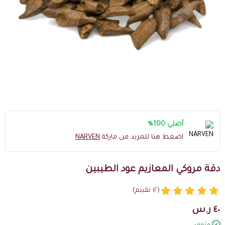
أصلي 100%
اضغط هنا للمزيد من ماركة
NARVEN
دقة مروكي المعازيم عود الطيبين
(١٢ تقييم)
٤٠ ر.س