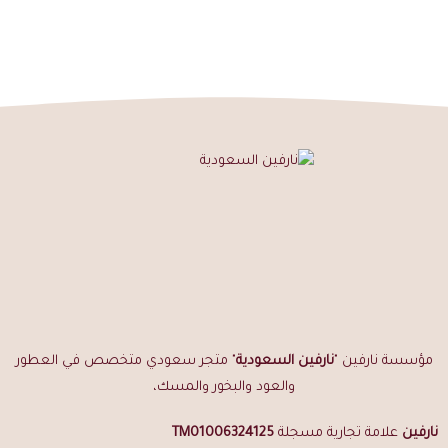
ضع قطعة من دقة مروكي محسن فوق الجمر مباشرة
استخدم
شرائح المايكا
بين الجمر والكسرة لفوحان أطول
استمتع بعبير بخوري كثيف يملأ المكان
الأسئلة الشائعة
هل دقة مروكي محسن طبيعية؟
نعم، طبيعية 100% خالية من أي إضافات صناعية أو عطور كيميائية.
كم تدوم الرائحة؟
تدوم في المكان لفترة طويلة حتى بعد انتهاء التبخير حسب التهوية.
هل تناسب المباخر الصغيرة؟
نعم، الكسرات الصغيرة مصممة لتناسب جميع أنواع المباخر الصغيرة
والكبيرة.
مؤسسة نارفين "
نارفين السعودية
" متجر سعودي متخصص في العطور
ما الفرق بينها وبين مروكي بيور؟
والعود والبخور والمسك،
دقة مروكي محسن كسرات صغيرة للاستخدام اليومي المنتظم.
مروكي
بيور
كسر متوسطة بدرجة نقاء أعلى للمجالس الراقية.
نارفين
علامة تجارية مسجلة
TM01006324125