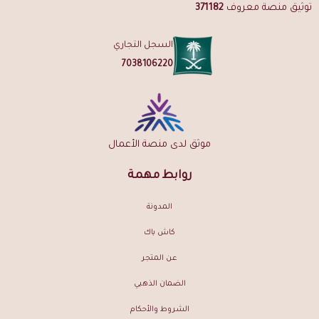
توثيق منصة معروف
371182
اطلب دقة مروكي محسن الآن من نارفين السعودية — شحن مجاني
لطلبات فوق 149 ريال | ضمان ذهبي على الجودة | توصيل لجميع مناطق
السجل التجاري
المملكة
7038106220
موثق لدى منصة الأعمال
روابط مهمة
المدونة
كاش باك
عن المتجر
الضمان الذهبي
الشروط والأحكام