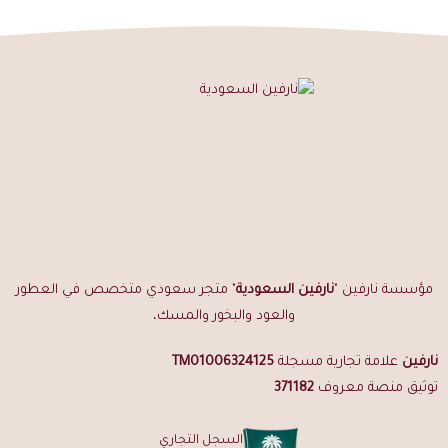
مثالي للإهداء بفضل طابعه الفريد
طريقة استخدام عود تايقر مروكي
أشعل الجمر حتى يتحمر بالكامل
ضع قطعة من عود تايقر مروكي على الجمر
انتظر حتى تبدأ الرائحة الخشبية الدافئة بالانتشار
ضع المبخرة في منتصف المكان لأفضل توزيع للرائحة
نصائح للحصول على أفضل أداء
يُحفظ في مكان جاف بعيداً عن الرطوبة
يُغلق بإحكام للحفاظ على جودة الأخشاب ورائحتها
يُفضل تخزينه بعيداً عن أشعة الشمس المباشرة
مؤسسة نارفين "
نارفين السعودية
" متجر سعودي متخصص في العطور
استخدم
شرائح المايكا
لفوحان أطول ورائحة أنقى
والعود والبخور والمسك،
نارفين
الأسئلة الشائعة
علامة تجارية مسجلة
TM01006324125
توثيق منصة معروف
371182
ما طبيعة رائحة عود تايقر المروكي؟
رائحة خشبية دافئة وعميقة ممزوجة بنفحات حلوة راقية — توازن مميز بين
السجل التجاري