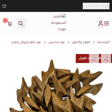
ريال سعودي
٠
نارفين السعودية
الرئيسية
العود والبخور
عود محسن
عود تايقر مروكي مميز
عبير دافئ وثبات طويل