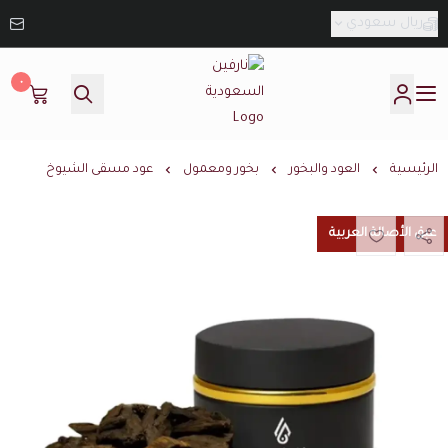
ريال سعودي
٠
نارفين السعودية
الرئيسية
العود والبخور
بخور ومعمول
عود مسقى الشيوخ
عبق الأصالة العربية