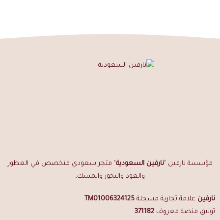
الأسئلة الشائعة
هل مسقى الشيوخ طبيعي 100%؟
نعم، يُصنع من خشب عود مروكي طبيعي 100% مشبع بزيوت عطرية
نقية بدون إضافات كيميائية.
ما الفرق بينه وبين مسقى الأمراء؟
مسقى الشيوخ يركز على الطابع التراثي الأصيل بنقاء العود الطبيعي، بينما
مسقى الأمراء
أقوى فوحاناً بزيوت نادرة للمجالس الملكية.
هل يصلح كهدية؟
بالتأكيد — تغليفه الأنيق الفاخر يجعله هدية راقية. تصفح
هدايا وتوزيعات
نارفين
.
مؤسسة نارفين "
نارفين السعودية
" متجر سعودي متخصص في العطور
والعود والبخور والمسك،
اطلب عود مسقى الشيوخ الآن من نارفين السعودية — شحن مجاني
لطلبات فوق 149 ريال | ضمان ذهبي على الجودة | توصيل لجميع مناطق
نارفين
علامة تجارية مسجلة
TM01006324125
المملكة
توثيق منصة معروف
371182