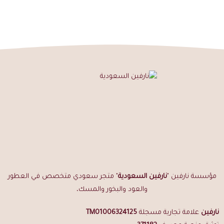
رائحة بخورية سويتية دافئة وعميقة بطابع شرقي
ثبات عالٍ وفوحان قوي ورائحة عميقة على البشرة
ثبات مرتفع يدوم طويلاً على الملابس
تطور عطري جميل يزداد نضجاً مع الوقت
متوفر بأربعة أحجام: سدس وربع ونص وتولة كاملة
كمية قليلة تكفي بفضل التركيز العالي
مناسب للمناسبات الخاصة والاستخدام الفاخر
خيار مميز للاقتناء والهدايا الراقية
طريقة استخدام دهن عود كمبودي معتّق
ضع كمية قليلة على المعصمين
أضف لمسة خفيفة خلف الأذنين وعلى الرقبة
ضع على مناطق النبض بشكل عام
مؤسسة نارفين "
نارفين السعودية
" متجر سعودي متخصص في العطور
يمكن وضع كمية بسيطة على الملابس لثبات يدوم طويلاً
والعود والبخور والمسك،
نصائح للحصول على أفضل أداء
تكفي كمية قليلة بسبب تركيز الدهن العالي
نارفين
علامة تجارية مسجلة
TM01006324125