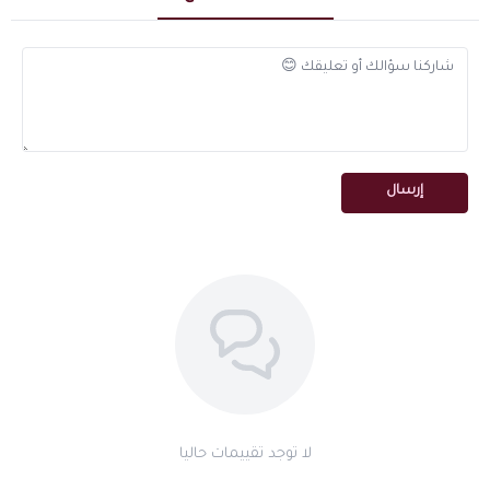
المعتّق 20 سنة
.
سويتي بخوري — طابع كمبودي فريد
الطابع السويتي البخوري للعود الكمبودي المعتّق هو ما يميّزه عن باقي
أنواع العود — حلاوة خفيفة ممزوجة برائحة بخورية راقية تخلق توازناً عطرياً
فريداً لا يُجارى. للمقارنة مع العود الكمبودي البيور، تصفح
دهن عود
كمبودي كوه كنج
.
إرسال
ثبات يدوم طويلاً على الملابس
ثبات دهن عود كمبودي معتّق على الملابس مرتفع ويدوم طويلاً يجعله
استثماراً عطرياً حقيقياً — رائحتك تبقى معك حتى اليوم التالي.
مثالي للاقتناء والإهداء
جودته الاستثنائية وندرته تجعلانه هدية راقية لعشاق العود. تصفح
هدايا
وتوزيعات نارفين
لمزيد من الاقتراحات الفاخرة.
مميزات دهن عود كمبودي معتّق
معتّق أكثر من 10 سنوات من أخشاب كمبودية معمّرة
لا توجد تقييمات حاليا
دهن عود كمبودي طبيعي 100% بدون إضافات صناعية