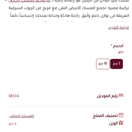
مسك فيرا الفاخر من نارفين هو إضافة راقية لـ
مجموعة المسك الخاص
—
تركيبة مميزة تجمع المسك الأبيض النقي مع مزيج من الزيوت الشرقية
العريقة في توازن ناعم وأنيق. رائحة هادئة وجذابة تمنحك إحساساً دائماً
بالنظافة والانتعاش مع ثبات استثنائي يصل إلى 48 ساعة.
قراءة المزيد
مواصفات مسك فيرا الفاخر
الحجم
*
تفاصيل أساسية
اختر
النوع:
مسك أبيض ممزوج بزيوت شرقية
5 جم
10 جم
التصنيف:
مسك فاخر للجنسين
الأحجام:
5 جرام — 10 جرام
الاستخدام:
يومي ورسمي
الثبات:
من 12 إلى 48 ساعة
رقم الموديل
M004
التغليف
زجاجة أنيقة بلمسات فاخرة
تصميم عملي مناسب للحمل والتنقل
تصنيف المنتج
المسك الخاص
مناسبة كهدية راقية
الوزن
٥ جم