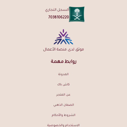
تفضل بتصفح
مسك الخيال الخاص
.
السجل التجاري
هل يصلح كهدية؟
7038106220
بالتأكيد — زجاجته الفاخرة وثباته الاستثنائي يجعلانه هدية راقية لأي مناسبة.
اطلب مسك فيرا الفاخر الآن من نارفين السعودية — شحن مجاني لطلبات
فوق 149 ريال | ضمان ذهبي على الجودة | توصيل لجميع مناطق المملكة
موثق لدى منصة الأعمال
روابط مهمة
المدونة
كاش باك
عن المتجر
الضمان الذهبي
الشروط والأحكام
الاستخدام والخصوصية