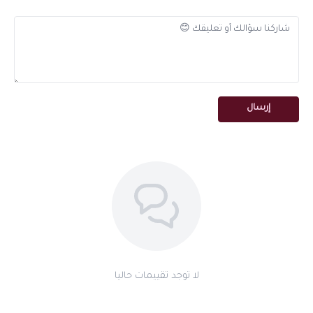
للجنسين — أناقة بلا حدود
التوازن الدقيق في تركيبة مسك فيرا يجعله مناسباً للرجال والنساء في
جميع الأوقات. للاختيار بين أنواع المسك الخاص تفضل بتصفح
مجموعة
المسك الخاص
في نارفين.
هدية راقية بتصميم فاخر
إرسال
زجاجته الأنيقة الفاخرة تجعل مسك فيرا هدية مميزة لأي مناسبة. تصفح
هدايا وتوزيعات نارفين
لأفكار متكاملة.
مميزات مسك فيرا الفاخر
تركيبة مميزة من مسك أبيض وزيوت شرقية عريقة
رائحة ناعمة جذابة متوازنة هادئة
ثبات استثنائي من 12 إلى 48 ساعة
إحساس دائم بالنظافة والانتعاش
مناسب للرجال والنساء
متوفر بحجمين 5 و10 جرام
لا توجد تقييمات حاليا
زجاجة أنيقة عملية مناسبة للحمل والإهداء
مثالي للاستخدام اليومي والمناسبات والسفر