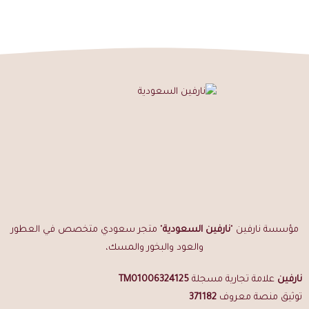
يمكن استخدامه لتعطير أطراف الشعر
يُفضل بعد الاستحمام لثبات أقوى
الأسئلة الشائعة
هل مسك الزعفران مناسب للاستخدام اليومي؟
نعم، توازنه العطري يجعله مناسباً للاستخدام اليومي دون إزعاج.
هل يحتوي على زعفران طبيعي؟
نعم، يحتوي على دهن زعفران طبيعي عالي الجودة مع مسك أبيض
إيطالي فاخر.
كم تدوم الرائحة؟
من 12 إلى 24 ساعة حسب نوع البشرة وطريقة الاستخدام.
مؤسسة نارفين "
نارفين السعودية
" متجر سعودي متخصص في العطور
هل يناسب الجنسين؟
والعود والبخور والمسك،
نعم، طابعه الشرقي الدافئ المتوازن يناسب الرجال والنساء.
نارفين
علامة تجارية مسجلة
TM01006324125
توثيق منصة معروف
371182
اطلب مسك الزعفران الطبيعي الآن من نارفين السعودية — شحن مجاني