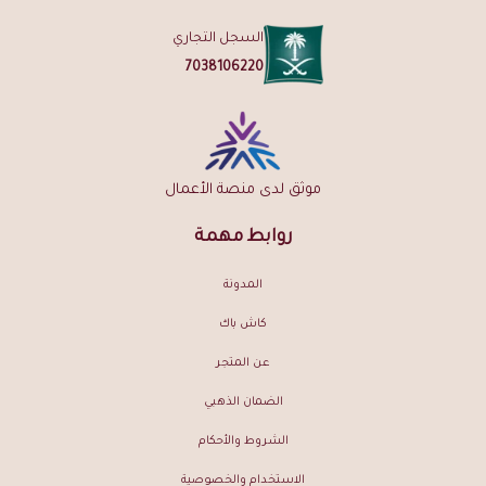
لطلبات فوق 149 ريال | ضمان ذهبي على الجودة | توصيل لجميع مناطق
السجل التجاري
المملكة
7038106220
موثق لدى منصة الأعمال
روابط مهمة
المدونة
كاش باك
عن المتجر
الضمان الذهبي
الشروط والأحكام
الاستخدام والخصوصية