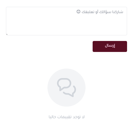
رائحته الناعمة المتوازنة تناسب الجنسين وجميع الأوقات — من الاجتماعات
الرسمية إلى الاستخدام اليومي. تصفح
مجموعة المسك الملكي
كاملة في
نارفين.
تصميم عملي للسفر
الحجم الصغير وخفة الوزن يجعلان مسك الروز الملكي رفيق السفر المثالي
إرسال
— ضعه في حقيبتك وتمتع برائحتك المفضلة أينما ذهبت. تصفح
هدايا
وتوزيعات نارفين
كهدية راقية.
مميزات مسك الروز الملكي الفاخر
تركيبة فريدة من مسك شفاف نقي وزيوت شرقية مختارة
ثبات استثنائي من 12 إلى 24 ساعة
رائحة ناعمة ومتوازنة تناسب جميع الأوقات
مناسب للرجال والنساء على حد سواء
زجاجة شفافة أنيقة بغطاء أسود لامع
حجم عملي مثالي للحمل والسفر
لا توجد تقييمات حاليا
يعمل كلمسة نهائية مثالية مع أي عطر
مثالي للاستخدام اليومي والمناسبات الرسمية