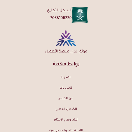
نعم، تركيبته الناعمة المتوازنة تناسب الرجال والنساء في جميع الأوقات.
السجل التجاري
هل يصلح كهدية؟
7038106220
بالتأكيد — تصميمه الأنيق وثباته الاستثنائي يجعلانه هدية راقية لأي
مناسبة.
اطلب مسك الروز الملكي الفاخر الآن من نارفين السعودية — شحن مجاني
موثق لدى منصة الأعمال
لطلبات فوق 149 ريال | ضمان ذهبي على الجودة | توصيل لجميع مناطق
المملكة
روابط مهمة
المدونة
كاش باك
عن المتجر
الضمان الذهبي
الشروط والأحكام
الاستخدام والخصوصية