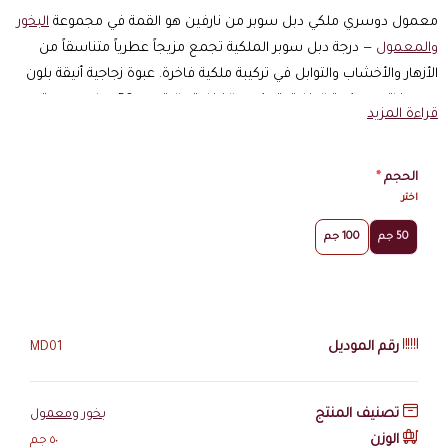
معمول دوسري ملكي دبل سوبر من نارفين هو القمة في مجموعة
البخور
والمعمول
— درجة دبل سوبر الملكية تجمع مزيجاً عطرياً متناسقاً من
الأزهار والأخشاب والتوابل في تركيبة ملكية فاخرة. عبوة زجاجية أنيقة بلون
وردي فاتح محكمة الإغلاق تعكس الفخامة والرقي — 50 جرام من عبق
قراءة المزيد
يدوم طويلاً ويضفي أجواء من الأناقة والسكينة.
مواصفات معمول دوسري ملكي دبل سوبر
الحجم
*
اختر
تفاصيل أساسية
50 جم
100 جم
النوع:
معمول دوسري ملكي فاخر
الدرجة:
دبل سوبر — أعلى درجات الجودة
الوزن:
50 جرام
التغليف:
عبوة زجاجية وردية فاتح محكمة الإغلاق
رقم الموديل
MD01
الطابع العطري
مزيج ملكي من الأزهار الفاخرة
نفحات أخشاب دافئة ومتوازنة
تصنيف المنتج
بخور ومعمول
لمسات توابل شرقية أصيلة
الوزن
٥٠ جم