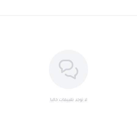
طريقة الاستخدام
أشعل الفحم حتى يتحمر بالكامل
ضع
شريحة مايكا
فوق الفحم لاحتراق أ
ضع قطعة من معمول عرايسي على شريح
اترك الرائحة تنتشر تدريجياً لتملأ المكان
الأسئلة الشائعة
ما الفرق بين هذا المنتج و
كلاهما من مجموعة المعمول العراي
عرايسي بطابع بخوري دافئ أكثر كلاسيك
لا توجد تقييمات حاليا
هل مناسب للاستخدام اليوم
نعم، تركيبته المتوازنة تجعله مناسباً ل
هل يصلح كهدية؟
بالتأكيد — علبته الأنيقة وتركيبته الفريد