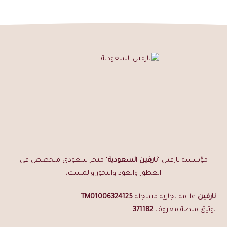
هل يعمل مع المبخرة الكهرب
نعم، مناسب للجمر التقليدي والمبخرة ال
ذهبي على الجودة | توصيل لجميع مناط
مؤسسة نارفين "
نارفين السعودية
" متجر سعودي متخصص في
العطور والعود والبخور والمسك،
نارفين
علامة تجارية مسجلة
TM01006324125
توثيق منصة معروف
371182