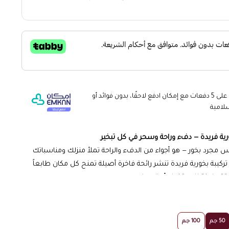
وقسّمها على 5 دفعات مع إمكان ادفع لاحقًا، بدون فوائد أو
لامية
رية فريدة — دفء وراحة وسحر في كل تبخير
مجرد بخور — هو أجواء من الدفء والراحة تملأ منزلك ومناسباتك
 تركيبة بخورية فريدة تنشر رائحة فاخرة أصيلة تمنح كل مكان طابعاً
قة جاهزة للاستخدام أو الإهداء.
الشرقي
50 جم
100 جم