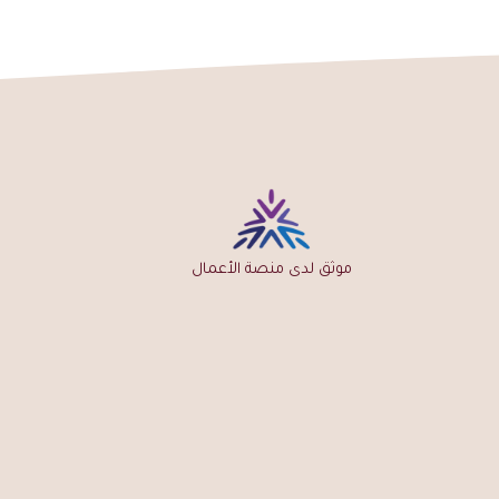
ائية؟
كهربائية.
اطلب معمول عرايسي الشرقي الآن من نارفين السعودية — شحن مجاني لطلبات فوق 149 ريال | ضمان
ق المملكة
موثق لدى منصة الأعمال