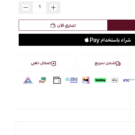
استعراض
صالة. استخدمه مع
شرائح المايكا
للاحتراق الأبطأ والفوحان الأطول.
اشتري الآن
ه هدية مميزة لكل المناسبات الخاصة. تصفح
هدايا وتوزيعات نارفين
عمول عرايسي خياراً موثوقاً لعشاق البخور العربي الأصيل. تصفح
فين.
شحن سريع
ضمان ذهبي
شرقي
سحراً أصيلاً
ء
ن
بائية
ة