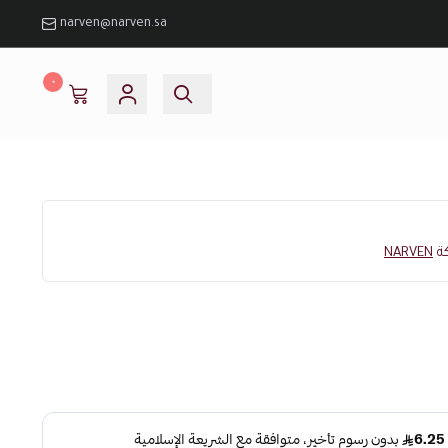
narven@narven.sa
٠
كة
NARVEN