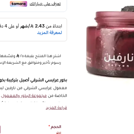
اشترِ هذا المنتج بقيمة ٢٥
رسوم تأخير ومتوافق مع الشريعة الإس
بخور عرايسي الشرقي أصيل بتركيبة بخو
معمول عرايسي الشرقي من نارفين ليس 
الخاصة من
مجموعة البخور والمعمول
.
من السحر والأصالة العربية. في علبة أني
قراءة المزيد
مواصفات معمول عرايسي 
الحجم
*
تفاصيل أساسية
اختر