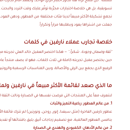
للسلة". كل منتج تراه هنا تجاوز اختبار الرأي الواحد، وصمد أمام تجار
تسويقية، بل هي خلاصة اختيارات مجرَّبة توفّر عليك وقت التردد والبحث.
تجمع تشكيلة الأكثر مبيعاً لدينا فئات مختلفة؛ من العطور، ودهن العود،
جعلت من اشتراها يعود ويطلبها مراراً وتكراراً.
خلاصة تجارب عملاء نارفين في كلمات
"ثقة وضمان وجودة. شكراً."
— هكذا اختصر العميل خالد العلي تجربته مع 
حين يختصر عميل تجربته كاملة في ثلاث كلمات، فهو لا يصف منتجاً عادي
الرفيع الذي يجمع بين الرقي والأصالة، وبين المناسبات الرسمية والروتين 
ما الذي صعد لقائمة الأكثر مبيعاً في نارفين ولما
لنتعرف معاً على المنتجات التي فرضت نفسها في الصدارة ونالت الثقة ا
1. من عالم العطور: رباعية التميز والثبات
عطور نارفين الفاخرة (مثل سيفدا، إنور، روجن، ونورتين) لم تترك قائمة ال
ينافس العطور العالمية، مع تصميم زجاجات أنيق يليق باقتنائها أو ت
2. من عالم الأدهان: الكمبودي والهندي في الصدارة