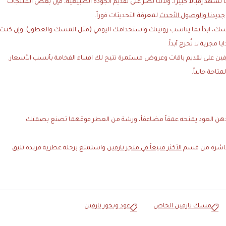
ً تشهد إقبالاً كبيراً، ولأننا نصر على تقديم الجودة الطبيعية، فإن بعض المنتجات
جديدنا والوصول الأحدث
لمعرفة التحديثات فوراً.
ك، ابدأ بما يناسب روتينك واستخدامك اليومي (مثل المسك والعطور). وإن كنت
جربة لا تُحرج أبداً.
ين على تقديم باقات وعروض مستمرة تتيح لك اقتناء الفخامة بأنسب الأسعار.
احة حالياً.
ت دهن العود يمنحه عمقاً مضاعفاً، ورشة من العطر فوقهما تصنع بصمتك
 مباشرة من قسم
الأكثر مبيعاً في متجر نارفين
واستمتع برحلة عطرية فريدة تليق
مسك نارفين الخاص
عود وبخور نارفين