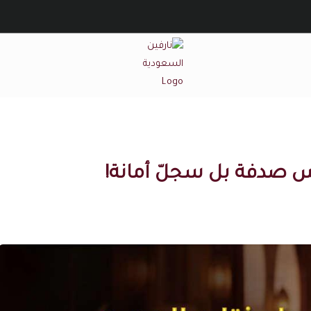
نارفين السعودية
يس صدفة بل سجلّ أمانة!