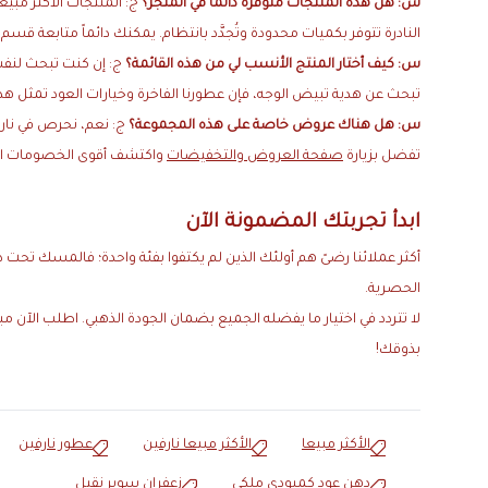
س: هل هذه المنتجات متوفرة دائماً في المتجر؟
ج: المنتجات الأكثر مبيعا
النادرة تتوفر بكميات محدودة وتُجدَّد بانتظام. يمكنك دائماً متابعة قسم
س: كيف أختار المنتج الأنسب لي من هذه القائمة؟
ج: إن كنت تبحث لنفس
تبحث عن هدية تبيض الوجه، فإن عطورنا الفاخرة وخيارات العود تمثل هدايا م
س: هل هناك عروض خاصة على هذه المجموعة؟
ج: نعم، نحرص في نارف
تفضل بزيارة
صفحة العروض والتخفيضات
واكتشف أقوى الخصومات المت
ابدأ تجربتك المضمونة الآن
أكثر عملائنا رضىً هم أولئك الذين لم يكتفوا بفئة واحدة؛ فالمسك تح
الحصرية.
لا تتردد في اختيار ما يفضله الجميع بضمان الجودة الذهبي. اطلب الآن
بذوقك!
الأكثر مبيعا
الأكثر مبيعا نارفين
عطور نارفين
دهن عود كمبودي ملكي
زعفران سوبر نقيل