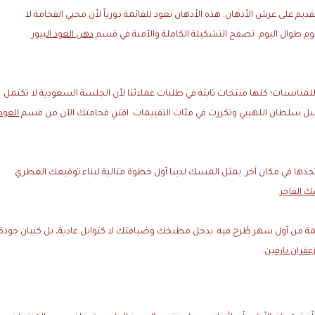
يم على عرش الأدهان. هذه الأدهان تعود للقائمة دورياً لأن محبي الفخامة لا
م طوال اليوم. تصفح التشكيلة الكاملة والآمنة في قسم
دهن العود البيور
 للمناسبات؛ كلها منتجات ثابتة في طلبات عملائنا لأن الجلسة السعودية لا تكتمل
ميل سلطان اللهيبي وتكررت في مئات التقييمات. اقتنِ فخامتك الآن من قسم
العود
تجدها في مكان آخر. يمثل المسك لدينا أول خطوة مثالية لبناء توقيعك العطري
 الفاخر
.
ائمة من أول شهر طُرح فيه. يدخل مطبخك وضيافتك لا كتوابل عادية، بل كبيان جودة
عفران نارفين
.