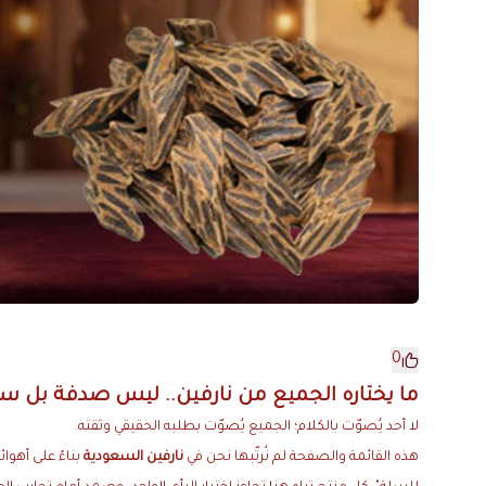
0
ما يختاره الجميع من نارفين.. ليس صدفة بل سج
لا أحد يُصوّت بالكلام؛ الجميع يُصوّت بطلبه الحقيقي وثقته.
هذه القائمة والصفحة لم نُرتّبها نحن في
نارفين السعودية
بناءً على أهوا