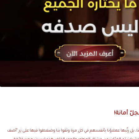
لّ أمانة!
ئنا، بل رتّبها عملاؤنا بأنفسهم في كل مرة وثقوا بنا وضغطوا فيها على زر "أضف