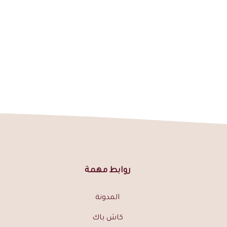
روابط مهمة
المدونة
كاش باك