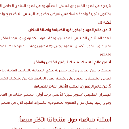
يتربع دهن العود الكمبودي الملكي المعتّق ودهن العود الهندي الخاص القد
يكتفون بتجربة واحدة منها؛ فهي تفرض حضورها الرسمي بلا ضجيج وتدو
الطبيعي
.
3. من عالم العود والبخور: كرم الضيافة وأصالة المكان
العود الفيتنامي الطبيعي المحسن، ودقة العود الكمبودي، والعود الفاخر
بغير عبق البخور الأصيل.
"العود يجنن، والعطور روعة"
— عبارة قالها الع
والبخور
.
4. من عالم المسك: مسك نارفين الخاص والفاخر
مسك نارفين الخاص تركيبة حصرية تجمع النظافة بالجاذبية الفاتنة ولا 
اليومي المنعش. احصل على لمسة النقاء الخاصة بك من
تشكيلة المسك
5. من عالم الزعفران: الذهب الأحمر الفاخر للضيافة
الزعفران الطبيعي "سوبر نقيل" الأصلي درجة أولى؛ استحق مكانه في الق
وذوق رفيع يعدل مزاج القهوة السعودية الشقراء. اطلبه الآن من قسم
ز
أسئلة شائعة حول منتجاتنا الأكثر مبيعاً: