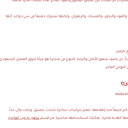
ب العشرات ثم المئات من عشاق العطور والعود الفاخر. هذه ليست مجرد قائمة
 والعود والبخور، والمسك، والزعفران، ولكنها تشترك جميعاً في شيء واحد: أنها
نارفين.
اً، بل يصف شعور الأمان والرضا. التنوع في متجرنا هو مرآة لذوق العميل السعودي
اليومي الفاخر.
ذا؟
لمطلقة:
أكثر مبيعاً منذ إطلاقها. تتميز بتركيبات ساحرة تتحدث بصدق، وثبات عالي جداً
قديمها كهدية فاخرة. يمكنك استكشافها مباشرة عبر قسم
عطور نارفين الفاخرة
.