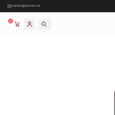
narven@narven.sa
٠