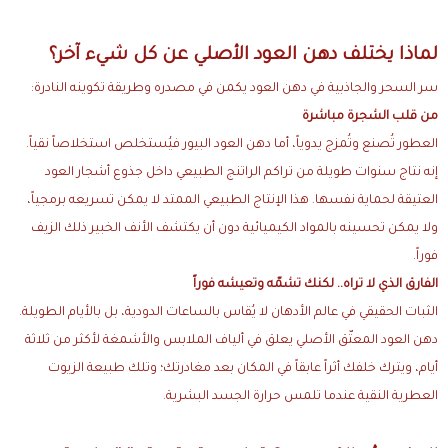
لماذا يختلف دهن العود الأصلي عن كل شيء آخر؟
سر السحر والجاذبية في دهن العود يكمن في مصدره وطريقة تكوينه النادرة:
من قلب الشجرة مباشرة
العطور تُصنع وتُمزج يدوياً، أما دهن العود البيور فيُستخلص استخلاصاً نقياً.
إنه نتاج سنوات طويلة من تراكم الراتنج الطبيعي داخل جذوع أشجار العود
العتيقة لحماية نفسها. هذا الإنتاج الطبيعي الممتد لا يمكن تسريعه برمجياً،
ولا يمكن تحسينه بالمواد الكيميائية دون أن يكتشف الأنف الخبير ذلك الزيف
فوراً.
الفارق الذي لا تراه.. لكنك تشمّه وتعيشه فوراً
الثبات الحقيقي في عالم الأدهان لا يُقاس بالساعات الدودية، بل بالأيام الطويلة.
دهن العود المعتّق الأصلي يعلق في ألياف الملابس والأشمغة لأكثر من ثلاثة
أيام، ويترك خلفك أثراً عابقاً في المكان بعد مغادرتك؛ وتلك طبيعة الزيوت
العطرية النقية عندما تلمس حرارة الجسد البشرية.