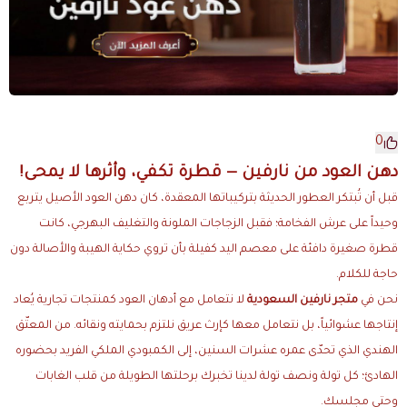
0
دهن العود من نارفين — قطرة تكفي، وأثرها لا يمحى!
قبل أن تُبتكر العطور الحديثة بتركيباتها المعقدة، كان دهن العود الأصيل يتربع
وحيداً على عرش الفخامة؛ فقبل الزجاجات الملونة والتغليف البهرجي، كانت
قطرة صغيرة دافئة على معصم اليد كفيلة بأن تروي حكاية الهيبة والأصالة دون
حاجة للكلام.
نحن في
متجر نارفين السعودية
لا نتعامل مع أدهان العود كمنتجات تجارية يُعاد
إنتاجها عشوائياً، بل نتعامل معها كإرث عريق نلتزم بحمايته ونقائه. من المعتّق
الهندي الذي تحدّى عمره عشرات السنين، إلى الكمبودي الملكي الفريد بحضوره
الهادئ؛ كل تولة ونصف تولة لدينا تخبرك برحلتها الطويلة من قلب الغابات
وحتى مجلسك.