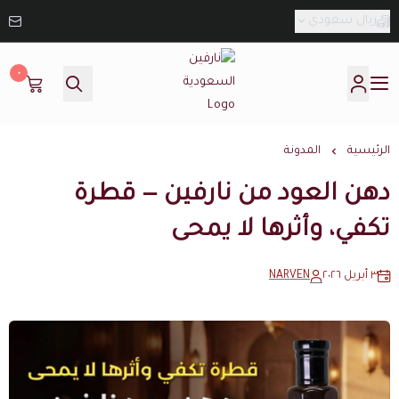
ريال سعودي
٠
نارفين السعودية
الرئيسية
المدونة
دهن العود من نارفين — قطرة
تكفي، وأثرها لا يمحى
٣ أبريل ٢٠٢٦
NARVEN