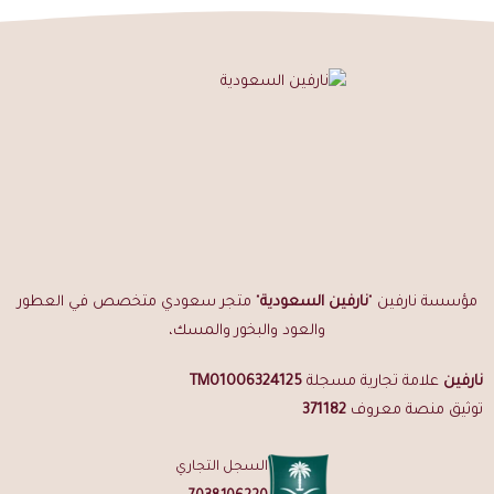
مؤسسة نارفين "
نارفين السعودية
" متجر سعودي متخصص في العطور
والعود والبخور والمسك،
نارفين
علامة تجارية مسجلة
TM01006324125
توثيق منصة معروف
371182
السجل التجاري