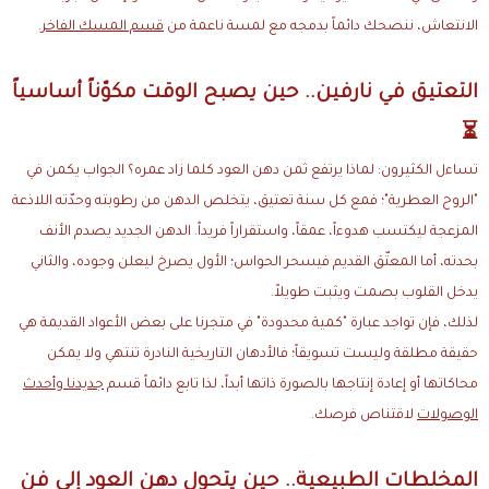
الانتعاش، ننصحك دائماً بدمجه مع لمسة ناعمة من
قسم المسك الفاخر
.
التعتيق في نارفين.. حين يصبح الوقت مكوّناً أساسياً
⏳
تساءل الكثيرون: لماذا يرتفع ثمن دهن العود كلما زاد عمره؟ الجواب يكمن في
"الروح العطرية"؛ فمع كل سنة تعتيق، يتخلص الدهن من رطوبته وحدّته اللاذعة
المزعجة ليكتسب هدوءاً، عمقاً، واستقراراً فريداً. الدهن الجديد يصدم الأنف
بحدته، أما المعتّق القديم فيسحر الحواس؛ الأول يصرخ ليعلن وجوده، والثاني
يدخل القلوب بصمت ويثبت طويلاً.
لذلك، فإن تواجد عبارة "كمية محدودة" في متجرنا على بعض الأعواد القديمة هي
حقيقة مطلقة وليست تسويقاً؛ فالأدهان التاريخية النادرة تنتهي ولا يمكن
محاكاتها أو إعادة إنتاجها بالصورة ذاتها أبداً، لذا تابع دائماً قسم
جديدنا وأحدث
الوصولات
لاقتناص فرصك.
المخلطات الطبيعية.. حين يتحول دهن العود إلى فن