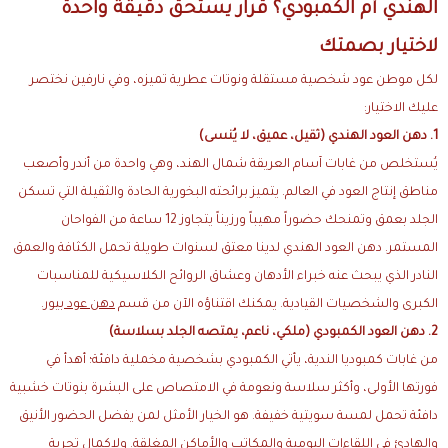
الهندي أم الكمبودي؟ قرار يستحق دقيقة واحدة
لاختيار بصمتك
لكل موطن عود شخصية مستقلة ونوتات عطرية تميزه، وفي نارفين نختصر
عليك الاختيار:
1. دهن العود الهندي (ثقيل، عميق، لا يُنسى)
يُستخلص من غابات آسام العريقة شمال الهند، وهي واحدة من أندر وأصعب
مناطق إنتاج العود في العالم. يتميز برائحته البخورية الحادة والثقيلة التي تسكن
الجلد بعمق وتمنحك حضوراً مهيباً ورزيناً يتجاوز 12 ساعة من الفواحان
المستمر. دهن العود الهندي لدينا معتق لسنوات طويلة تحمل الكثافة والعمق
النادر الذي يبحث عنه خبراء الأدهان وعشاق الروائح الكلاسيكية للمناسبات
الكبرى والشخصيات القيادية. يمكنك اقتناؤه الآن من قسم
دهن عود بيور
.
2. دهن العود الكمبودي (ملكي، ناعم، يمتصه الجلد بسلاسة)
من غابات كمبوديا الندية، يأتي الكمبودي بشخصية مخملية دافئة؛ أهدأ في
فورتها الأولى، وأكثر سلاسة ونعومة في الامتصاص على البشرة بنوتات خشبية
دافئة تحمل لمسة سويتية خفيفة. هو الخيار الأمثل لمن يفضل الحضور الأنيق
والهادئ في اللقاءات اليومية والمكاتب والأماكن المغلقة. ولإكمال تجربة