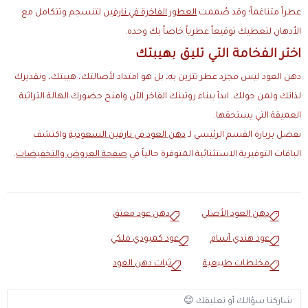
عطراً متناغماً؛ وقد صُممت
العطور الفاخرة في نارفين
لتنسجم وتتكامل مع
الأدهان لتعطيك توقيعاً عطرياً خاصاً بك وحده.
اختر الفخامة التي تليق بهيبتك
دهن العود ليس مجرد عطر تتزين به، بل هو امتداد لأصالتك، هيبتك، وتقديرك
لذاتك ولمن حولك. ابدأ ببناء روتينك الفاخر الآن وامنح حضورك الهالة التراثية
العميقة التي يستحقها.
تفضل بزيارة القسم الرئيسي لـ
دهن العود في نارفين السعودية
واكتشف
الباقات التوفيرية الاستثنائية المتوفرة حالياً في
صفحة العروض والتخفيضات
.
دهن العود الأصلي
دهن عود معتق
عود هندي آسام
عود كمبودي ملكي
مخلطات طبيعية
ثبات دهن العود