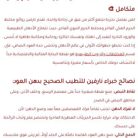
متكامل 🎨
لمن يفضل تجربة تجمع أكثر من عبق في زجاجة واحدة، تقدم نارفين روائع مخلط
الحرم المكي الفاخر ومخلط الحرم النبوي الفاخر، حيث تتمازج الأدهان الطبيعية
والورود النادرة لتعيد إلى ذهنك ونفسك لذاكرة روحانية ومكانية طاهرة لا تُنسى.
إذا كنت تخطو خطواتك الأولى في عالم الأدهان وتخشى حدة العود الصافي، فإن
قسم
المخلطات والزيوت الطبيعية
هو نقطة البداية المثالية والاقتصادية جداً
لاكتشاف ذوقك الخاص بأسعار مميزة وتنافسية.
نصائح خبراء نارفين للتطيب الصحيح بدهن العود:
نقاط النبض:
ضع نقطة صغيرة جداً على معصم الرسغ، وخلف الأذن، وعلى
مناطق النبض في الصدر.
لا تفرك الدهن:
تجنب تماماً فرك المعصمين معاً بعد وضع الدهن؛ لأن
الاحتكاك يولد حرارة تكسر الجزيئات العطرية الفاخرة وتختصر عمر وثبات الرائحة
على جسدك.
الدمج الذكي:
ضع دهن العود كقاعدة دافئة على الجلد أولاً، ثم رش فوق ملابسك