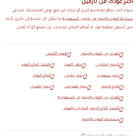
اختر عودك من نارفين
سواء كنت تجهّز لمناسبةٍ كبرى أو تبحث عن عبقٍ يومي لمجلسك، تجد في
تشكيلة العود والبخور من نارفين السعودية
ما يحوّل كل جلسةٍ إلى ذكرى. لأنك
حين تُشعل قطعة عود، لا تُعطّر المكان فحسب، بل تصنع أثرًا لا يُمحى.
الفرق بين العود والبخور
العود الأصلي
البخور الخليجي
دهن العود
أفضل أنواع العود
بخور سعودي
بخور خليجي
أنواع العود
أنواع البخور
بخور للعروس
بخور للمنزل
الفرق بين العود والبخور في السعودية
أفضل أنواع البخور الخليجي والعود
استخدام العود والبخور