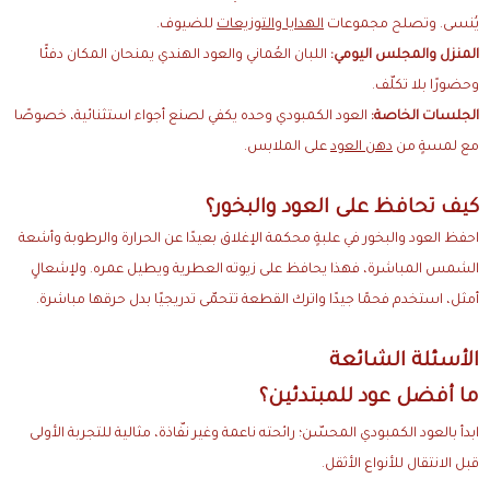
يُنسى. وتصلح مجموعات
الهدايا والتوزيعات
للضيوف.
المنزل والمجلس اليومي:
اللبان العُماني والعود الهندي يمنحان المكان دفئًا
وحضورًا بلا تكلّف.
الجلسات الخاصة:
العود الكمبودي وحده يكفي لصنع أجواء استثنائية، خصوصًا
مع لمسةٍ من
دهن العود
على الملابس.
كيف تحافظ على العود والبخور؟
احفظ العود والبخور في علبةٍ محكمة الإغلاق بعيدًا عن الحرارة والرطوبة وأشعة
الشمس المباشرة، فهذا يحافظ على زيوته العطرية ويطيل عمره. ولإشعالٍ
أمثل، استخدم فحمًا جيدًا واترك القطعة تتحمّى تدريجيًا بدل حرقها مباشرة.
الأسئلة الشائعة
ما أفضل عود للمبتدئين؟
ابدأ بالعود الكمبودي المحسّن؛ رائحته ناعمة وغير نفّاذة، مثالية للتجربة الأولى
قبل الانتقال للأنواع الأثقل.