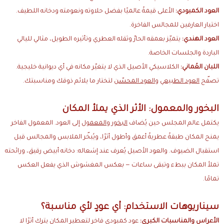
العود الكمبودي:
الأعلى قيمةً عالميًا بفضل حلاوته ونعومته ودخانه اللطيف.
اختيار العارفين للمجالس الفاخرة.
العود الهندي:
يتميّز بعمقه الحارّ وثقله العطري وتأثيره الطويل، مثالي لليالي
الباردة والجلسات الخاصة.
اللبان العُماني:
الكلاسيكي الأصيل الذي لا يتغيّر مكانه في أي ديوانية خليجية.
تصفّح
العود الطبيعي
و
العود المحسّن
لتختار ما يلائم ذوقك ومناسبتك.
البخور والمعمول: الأثر الذي يملأ المكان
يكتمل عالم المجلس حين يُضاف
البخور والمعمول
إلى العود. المعمول الفاخر
يمنح المكان طبقةً عطريةً أعمق وأطول أثرًا، ويُبخّر الملابس والمجالس قبل
استقبال الضيوف. والعود الأصيل يُعرف عند إشعاله: دخانه أبيض رقيق، ورائحته
تملأ المكان ببطء وتبقى ساعات — بعكس المغشوش الذي يفعل العكس
تمامًا.
سيناريوهات الاستخدام: أي عودٍ لأي مناسبة؟
الأعراس والمناسبات الكبرى:
عود كمبودي فاخر لتعطير المكان يترك أثرًا لا