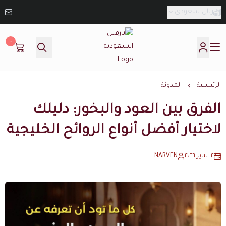
ريال سعودي
٠
نارفين السعودية
الرئيسية
المدونة
الفرق بين العود والبخور: دليلك
لاختيار أفضل أنواع الروائح الخليجية
١٢ يناير ٢٠٢٦
NARVEN