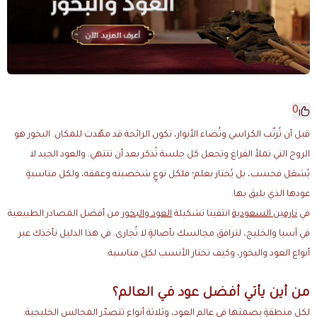
0
قبل أن تُرتّب الكراسي وتُضاء الأنوار، تكون الرائحة قد مهّدت للمكان. البخور هو
الروح التي تملأ الفراغ وتجعل كل جلسة تُذكر بعد أن تنتهي. والعود الجيد لا
يُشعَل فحسب، بل يُختار بعلم؛ فلكل نوعٍ شخصيته وعمقه، ولكل مناسبةٍ
عودها الذي يليق بها.
في
نارفين السعودية
انتقينا تشكيلة
العود والبخور
من أفضل المصادر الطبيعية
في آسيا والخليج، لترافق مجالسك بأصالةٍ لا تُجارى. في هذا الدليل نأخذك عبر
أنواع العود والبخور، وكيف تختار الأنسب لكل مناسبة.
من أين يأتي أفضل عود في العالم؟
لكل منطقةٍ بصمتها في عالم العود، وثلاثة أنواع تتصدّر المجالس الخليجية: