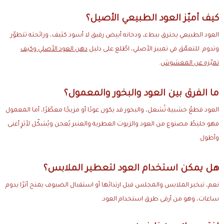
كيف أميّز العود الطبيعي الأصيل؟
العود الطبيعي يحترق ببطء، ودخانه أبيض رقيق لا أسود كثيف، ورائحته تتطوّر
وتدوم. للتعمّق في تمييز الأصلي، اطّلع على دليل
دهن العود الأصلي وكيف
تميّزه عن المغشوش
.
ما الفرق بين العود والبخور والمعمول؟
العود قطعٌ خشبية تُشعل، والبخور قد يكون عودًا أو مزيجًا معطّرًا، أما المعمول
فهو خليطٌ مصنوع من العود والزيوت العطرية والعنبر يُعجن ويُشكّل لأثرٍ أغنى
وأطول.
هل يمكن استخدام العود لتعطير الملابس؟
نعم، تبخير الملابس والمجلس قبل ارتدائها أو استقبال الضيوف يمنح أثرًا يدوم
ساعات، وهو من أرقى طرق استخدام العود.