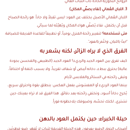
الروائح البخورية الحادة ذات الثبات العالي.
3. اللبان العُماني (نقاء يصفّي المكان)
اللبان العُماني الأصيل يختلف عن العود؛ ليس ثقيلاً ولا حاداً. هو رائحة الصباح
قبل أن يكتمل، نقاء يُصفّي هواء المكان ويُهيّئه لما سيأتي.
متى تستخدمه؟
لتغيير رائحة المنزل يومياً، أو تطبيقاً للقاعدة القديمة للضيافة:
"ابدأ باللبان، وختّم بالعود"
.
الفرق الذي لا يراه الزائر، لكنه يشعر به
كيف تفرق بين العود الجيد والرديء؟ العود الجيد (الطبيعي والمحسن بجودة
عالية) يحترق ببطء، دخانه أبيض أو شفاف تقريباً، ولا يسبب كتمة أو اختناقاً،
وتبقى رائحته في الستائر والملابس لأيام.
بينما العود الرديء أو المغشوش يفعل العكس: ينطلق بقوة واحتراق سريع،
يُخرج دخاناً أسود، وتختفي رائحته بعد دقائق. هذا الفرق قد لا تراه بعينك حين
تشتري، لكنك تحسّه، وضيوفك يلاحظونه فوراً.
حيلة الخبراء: حين يكتمل العود بالدهن
أصحاب الذوق الرفيع يعرفون هذه الحيلة القديمة لثبات لا يُقهر: ضع قطرتَين