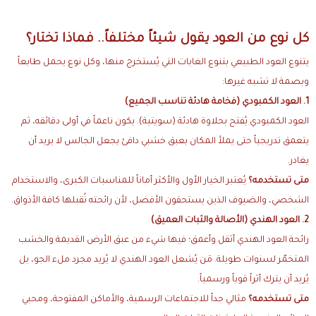
كل نوع من العود يقول شيئاً مختلفاً.. فماذا تختار؟
يتنوع العود الطبيعي بتنوع الغابات التي يُستخرج منها، وكل نوع يحمل طابعاً
وبصمة لا تشبه غيرها:
1. العود الكمبودي (فخامة هادئة تناسب الجميع)
العود الكمبودي يُفتح بحلاوة هادئة (سويتية). يكون ناعماً في أولى دقائقه، ثم
يتعمق تدريجياً حتى يملأ المكان بعبق خشبي دافئ يجعل الجالس لا يريد أن
يغادر.
متى تستخدمه؟
يُعتبر الخيار الأول والأكثر أماناً للمناسبات الكبرى، والاستخدام
الشخصي، والضيوف الذين يستحقون الأفضل، لأن رائحته تُقبلها كافة الأذواق.
2. العود الهندي (الأصالة والثبات العميق)
رائحة العود الهندي أثقل وأعمق؛ فيها شيء من عبق الأرض القديمة والخشب
المتخمّر لسنوات طويلة. مَن يُشعل العود الهندي لا يُريد مجرد ملء الجو، بل
يُريد أن يترك أثراً قوياً ورسمياً.
متى تستخدمه؟
مثالي جداً للاجتماعات الرسمية، والأماكن المفتوحة، ومحبي