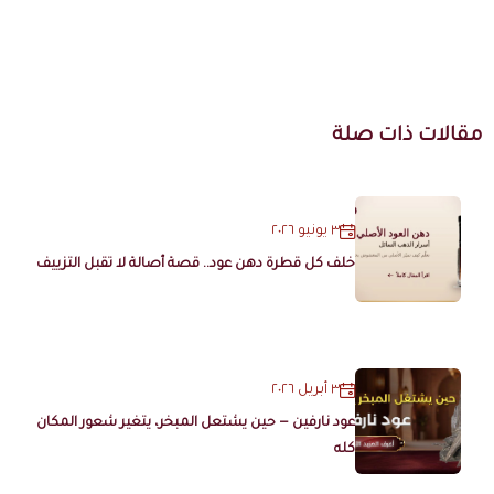
مقالات ذات صلة
٣ يونيو ٢٠٢٦
خلف كل قطرة دهن عود.. قصة أصالة لا تقبل التزييف
٣ أبريل ٢٠٢٦
عود نارفين — حين يشتعل المبخر، يتغير شعور المكان
كله