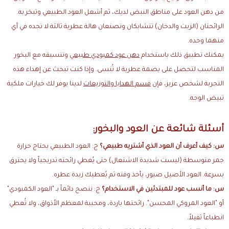
من دهن العود على مناطق النبض لديك، ثم أشعل العود الطبيعي وتبخر به.
الرائحتان (الزيت والدخان) تتشابكان وتصنعان هالة عطرية ثالثة لا تجده في أي
منهما وحده.
يمكنك تطبيق ذلك باستخدام
دهن عود كمبودي طبيعي
وتنسيقه مع البخور
المناسب لتحصل على بصمة عطرية لا تُنسى. وإذا كنت تبحث عن إهداء هذه
التجربة لشخص عزيز، فإن
قسم الهدايا والتوزيعات
لدينا يوفر لك خيارات ملكية
تبيض الوجه.
أسئلة شائعة عن العود والبخور:
س: كيف أعرف أن العود الذي أشتريه طبيعي؟
ج: العود الطبيعي يحتاج حرارة
جمر متوسطة (ليست شديدة الاشتعال) حتى يُعطي رائحته تدريجياً ولا يحترق
بسرعة. العود الأصيل صبور، يأخذ وقته ثم يُعطيك زبدة عطره.
س: ما أنسب عود للمبتدئين في الاستخدام؟
ج: ننصح دائماً بـ "العود الكمبودي"
أو "العود المروكي المحسن". رائحتها باردة، ومحببة لمعظم الأذواق، ولا تُعطي
انطباعاً ثقيلاً.