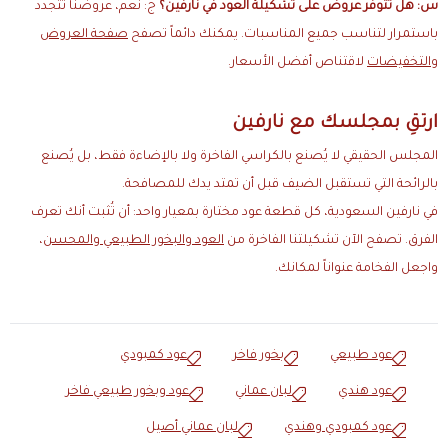
س: هل تتوفر عروض على تشكيلة العود في نارفين؟
ج: نعم، عروضنا تتجدد
باستمرار لتناسب جميع المناسبات. يمكنك دائماً تصفح
صفحة العروض
والتخفيضات
لاقتناص أفضل الأسعار.
ارتقِ بمجلسك مع نارفين
المجلس الحقيقي لا يُصنع بالكراسي الفاخرة ولا بالإضاءة فقط، بل يُصنع
بالرائحة التي تستقبل الضيف قبل أن تمتد يدك للمصافحة.
في نارفين السعودية، كل قطعة عود مختارة بمعيار واحد: أن تُثبت أنك تعرف
الفرق. تصفح الآن تشكيلتنا الفاخرة من
العود والبخور الطبيعي والمحسن
،
واجعل الفخامة عنواناً لمكانك.
عود طبيعي
بخور فاخر
عود كمبودي
عود هندي
لبان عماني
عود وبخور طبيعي فاخر
عود كمبودي وهندي
لبان عماني أصيل