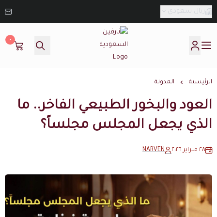
ريال سعودي
٠
نارفين السعودية
الرئيسية
المدونة
العود والبخور الطبيعي الفاخر.. ما
الذي يجعل المجلس مجلساً؟
٢٨ فبراير ٢٠٢٦
NARVEN