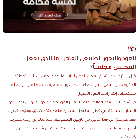
0
العود والبخور الطبيعي الفاخر.. ما الذي يجعل
المجلس مجلساً؟
قبل أن ترى أحداً، تشمّ المكان. تدخل الباب، والهواء يحمل شيئاً لا تُخطئه
الذاكرة؛ دخان أبيض رقيق يتصاعد ببطء، ورائحة تعرّفتَ عليها قبل أن تتعلّم
تسميتها.. إنها رائحة العود الأصيل.
في ثقافتنا السعودية والخليجية، لا يعتبر العود مجرد ديكور أو روتين يومي. هو
الإشارة الصامتة التي يُعلن بها أهل المكان:
"هذه ليلة تستحق، وهؤلاء ضيوف
لهم قدرهم"
. في هذا الدليل من
نارفين السعودية
، سنأخذك في رحلة لمعرفة
أنواع العود والبخور الطبيعي، وكيف تختار منها ما يمثل شخصيتك وكرم
ضيافتك.