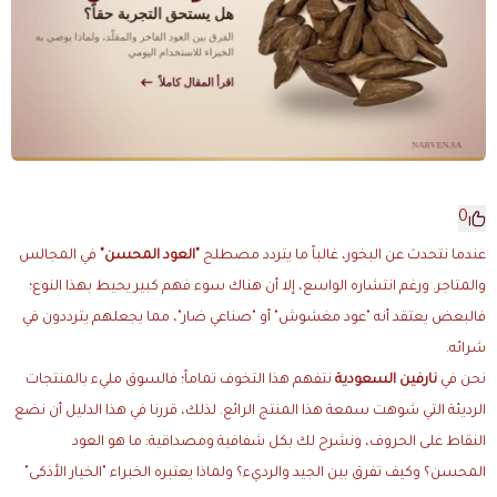
0
عندما نتحدث عن البخور، غالباً ما يتردد مصطلح
"العود المحسن"
في المجالس
والمتاجر. ورغم انتشاره الواسع، إلا أن هناك سوء فهم كبير يحيط بهذا النوع؛
فالبعض يعتقد أنه "عود مغشوش" أو "صناعي ضار"، مما يجعلهم يترددون في
شرائه.
نحن في
نارفين السعودية
نتفهم هذا التخوف تماماً؛ فالسوق مليء بالمنتجات
الرديئة التي شوهت سمعة هذا المنتج الرائع. لذلك، قررنا في هذا الدليل أن نضع
النقاط على الحروف، ونشرح لك بكل شفافية ومصداقية: ما هو العود
المحسن؟ وكيف تفرق بين الجيد والرديء؟ ولماذا يعتبره الخبراء "الخيار الأذكى"