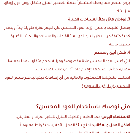
بربع السعر! مما يجعله استثماراً مذهلاً لتعطير المنزل بشكل يومي دون إرهاق
ميزانيتك.
3. فواحان هائل يملأ المساحات الكبيرة
بفضل تشبعه بالدهن، يُزبد العود المحسن على الجمر لفترة طويلة جداً، ويصدر
كمية كثيفة من الدخان البارد الذي يملأ القاعات والمساجد والمكاتب الكبيرة
بسرعة فائقة.
4. شكل أنيق ومنتظم
تأتي كسر العود المحسن عادة مقصوصة ومرتبة بحجم متقارب، مما يجعلها
ممتازة جداً في تقديمها كإهداء فاخر أو توزيعات للمناسبات.
اكتشف تشكيلتنا المضمونة والخالية من أي إضافات كيميائية عبر قسم
العود
المحسن في نارفين السعودية
.
متى نوصيك باستخدام العود المحسن؟
الاستخدام اليومي:
بعد الطبخ وتنظيف المنزل لتبخير الغرف والمفارش.
أماكن العمل والمكاتب:
لمنح بيئة العمل رائحة رسمية ونظيفة يومياً.