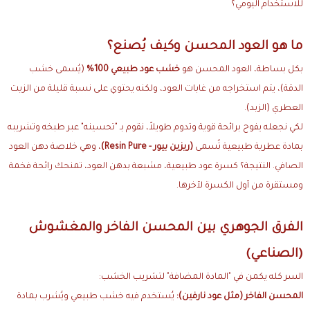
للاستخدام اليومي؟
ما هو العود المحسن وكيف يُصنع؟
بكل بساطة، العود المحسن هو
خشب عود طبيعي 100%
(يُسمى خشب
الدقة)، يتم استخراجه من غابات العود، ولكنه يحتوي على نسبة قليلة من الزيت
العطري (الزبد).
لكي نجعله يفوح برائحة قوية وتدوم طويلاً، نقوم بـ "تحسينه" عبر طبخه وتشريبه
بمادة عطرية طبيعية تُسمى
(ريزين بيور - Resin Pure)
، وهي خلاصة دهن العود
الصافي. النتيجة؟ كسرة عود طبيعية، مشبعة بدهن العود، تمنحك رائحة فخمة
ومستقرة من أول الكسرة لآخرها.
الفرق الجوهري بين المحسن الفاخر والمغشوش
(الصناعي)
السر كله يكمن في "المادة المضافة" لتشريب الخشب:
المحسن الفاخر (مثل عود نارفين):
يُستخدم فيه خشب طبيعي ويُشرب بمادة