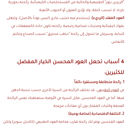
"الريزين بيور" الطبيعية والخالية من المستخلصات الكيميائية. رائحته بخورية
باردة، لا تسبب كتمة، ولا تؤذي العيون أو الجيوب الأنفية.
العود المقلد (الرديء):
يُستخدم فيه خشب عادي (ليس عوداً بالأصل)، ويُطلى
بمواد كيميائية ومذيبات صناعية رخيصة. رائحته تكون حادة كالمعقمات في
البداية، وسرعان ما تتحول إلى رائحة "حطب محترق" تسبب الصداع وتكتم
الأنفاس.
4 أسباب تجعل العود المحسن الخيار المفضل
للكثيرين:
1. رائحة متطابقة ومستقرة دائماً
في
العود الطبيعي
، قد تختلف الرائحة من كسرة لأخرى حسب نسبة الدهن
فيها. أما في العود المحسن، فكل كسرة في الأوقية ستعطيك نفس الرائحة
الفخمة والثبات الممتاز دون أي مفاجآت مزعجة.
2. التكلفة الاقتصادية (فخامة يومية)
العود المحسن يوفر لك رائحة تقارب فخامة العود الطبيعي (كالدبل سوبر) ولكن