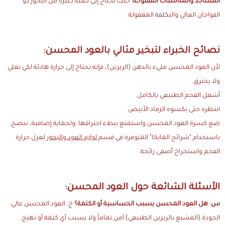
المساجد والمناسبات المفتوحة:
حيث تحتاج إلى كمية كبيرة من البخور ذو
الفواحان العالي والتكلفة المعقولة.
نصائح الخبراء لتبخير مثالي بالعود المحسن:
لأن العود المحسن مليء بالدهن (الريزين)، فإنه يحتاج إلى حرارة هادئة لكي يغلي
ولا يحترق.
أشعل الفحم الطبيعي بالكامل.
انتظره حتى يكسوه الرماد الأبيض.
ضع كسرة العود المحسن واستمتع ببطء احتراقها. ولحماية إضافية، ننصح
باستخدام "شرائح المايكا" المتوفرة في قسم
لوازم العود والبخور
لعزل حرارة
الفحم واستخراج أصفى رائحة.
الأسئلة الشائعة حول العود المحسن:
س: هل العود المحسن يسبب الحساسية أو الكتمة؟
ج: العود المحسن عالي
الجودة (المشبع بالريزين الطبيعي) آمن تماماً ولا يسبب أي كتمة أو تهيج.