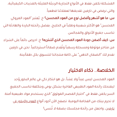
المشكلة تكمن فقط في الأنواع التجارية الرديئة المليئة بالمذيبات الكيميائية،
والتي نرفض في نارفين تقديمها لعملائنا قطعياً.
س: ما هو أشهر وأفضل نوع من العود المحسن؟
ج: يُعتبر "العود المروكي
المحسن" هو الأكثر شعبية وطلباً في الخليج، بفضل رائحته الباردة والهادئة التي
تناسب جميع الأذواق والمجالس.
س: كيف أضمن جودة العود المحسن الذي أشتريه؟
ج: احرص دائماً على الشراء
من متاجر موثوقة ومسجلة رسمياً وتُقدم ضماناً استرجاعياً. نحن في نارفين
نقدم لك "الضمان الذهبي" على كافة منتجاتنا لتتسوق بكل طمأنينة.
الخلاصة.. ذكاء الاختيار
العود المحسن ليس عيباً ولا غشاً، بل هو ابتكار ذكي في عالم البخور وُجد
ليمنحك رائحة العود الطبيعي الفاخرة بشكل يومي وبتكلفة تناسب الجميع.
السر يكمن فقط في "اختيار المصدر الموثوق" الذي يستخدم مواد طبيعية آمنة.
لا تحرم بيتك من الفخامة اليومية. تصفح الآن أجود أنواع
العود والبخور في
نارفين
، واجعل من رائحة مجلسك بصمة لا تُنسى!