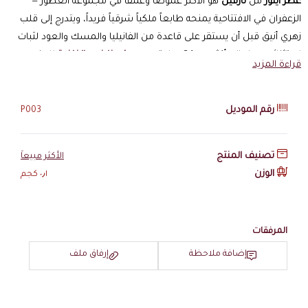
عطر أينور
من
نارفين
هو الأكثر غموضاً وعمقاً في مجموعة العطور —
الزعفران في الافتتاحية يمنحه طابعاً ملكياً شرقياً فريداً، ويتدرج إلى قلب
زهري أنيق قبل أن يستقر على قاعدة من الفانيليا والمسك والعود لثبات
استثنائي يصل إلى أكثر من 24 ساعة. من
عطور نارفين الفاخرة
للجنسين.
قراءة المزيد
مواصفات عطر أينور
رقم الموديل
P003
تفاصيل أساسية
النوع:
عطر شرقي فاخر غامض
الفئة:
للجنسين — رجال ونساء
تصنيف المنتج
الأكثر مبيعاَ
الحجم:
50 مل
الوزن
٠٫١ كجم
الثبات:
أكثر من 24 ساعة
الفوحان:
قوي يصل إلى 8 ساعات
الهرم العطري لأينور
المرفقات
الافتتاحية:
ليمون — زعفران — ورد
إضافة ملاحظة
إرفاق ملف
القلب:
زهرة البرتقال — لابانوم
القاعدة:
فانيليا — مسك — عود