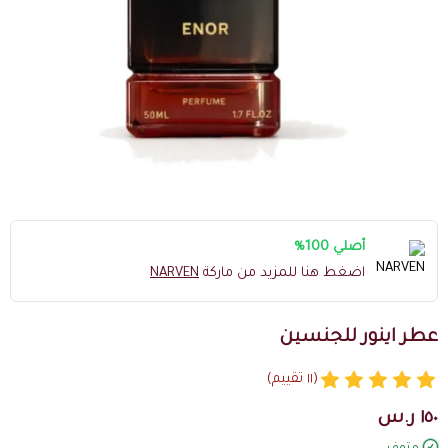
أصلي 100%
اضغط هنا للمزيد من ماركة
NARVEN
عطر اينور للجنسين
(١١ تقييم)
١٥٠ ر.س