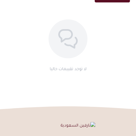
مميزات عطر أينور للجنسين
ثبات استثنائي يتجاوز 24 ساعة
فوحان قوي يصل إلى 8 ساعات
زعفران في الافتتاحية يمنح طابعاً ملكياً غامضاً
قاعدة فانيليا ومسك وعود للعمق والثبات
مناسب للرجال والنساء
50 مل بتصميم زجاجة فاخر
مثالي للمناسبات والسهرات الراقية
لا توجد تقييمات حاليا
طريقة الاستخدام
رش على الرقبة والمعصمين
أضف رشة خلف الأذنين ومناطق النبض
يمكن رشه على الملابس لثبات يتجاوز 24 ساعة
الأسئلة الشائعة
هل عطر أينور ثابت فعلاً لأكثر من 24 ساعة؟